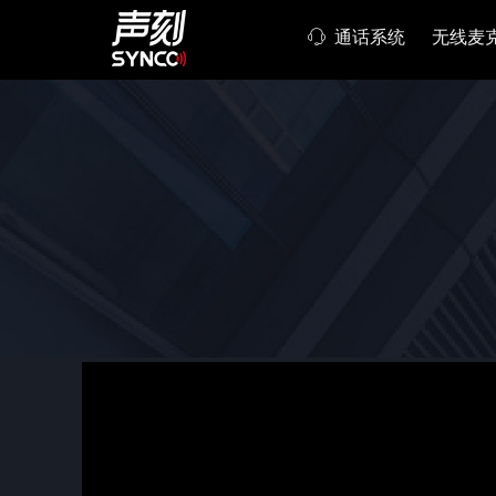
ꁱ
通话系统
无线麦